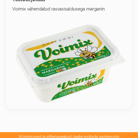
Voimix vähendatud rasvasisaldusega margariin.
Küsimused ja ettepanekud saate esitada aadressile