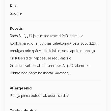
Riik
Soome
Koostis
Rapsiõli (33%) ja taimsed rasvad (MB-palmi- ja
kookospähkliõli muutuvas vahekorras), vesi, sool (1,2%),
emulgaatorid (päevalille letsitiin, rasvhapete mono- ja
diglütseriidid), happesuse regulaatorid
(naatriumkarbonaat, sidrunhape), A- ja D-vitamiinid,
lõhnaained, värvaine (beeta-karoteen).
Allergeenid
Piim ja piimatooted (laktoosi sisaldav)
Tootekirjeldus