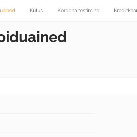
duained
Kütus
Koroona testimine
Krediitkaa
toiduained