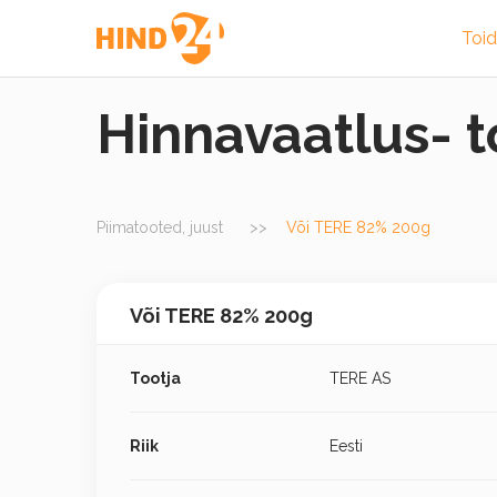
Toi
Hinnavaatlus- 
Piimatooted, juust
Või TERE 82% 200g
Või TERE 82% 200g
Tootja
TERE AS
Riik
Eesti