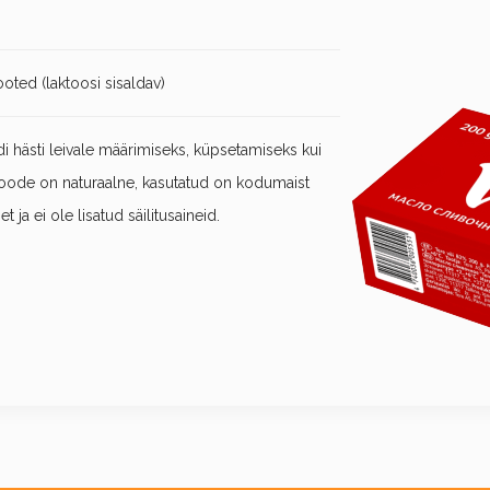
ooted (laktoosi sisaldav)
 hästi leivale määrimiseks, küpsetamiseks kui
Toode on naturaalne, kasutatud on kodumaist
t ja ei ole lisatud säilitusaineid.