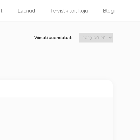
rt
Laenud
Tervislik toit koju
Blogi
Viimati uuendatud: