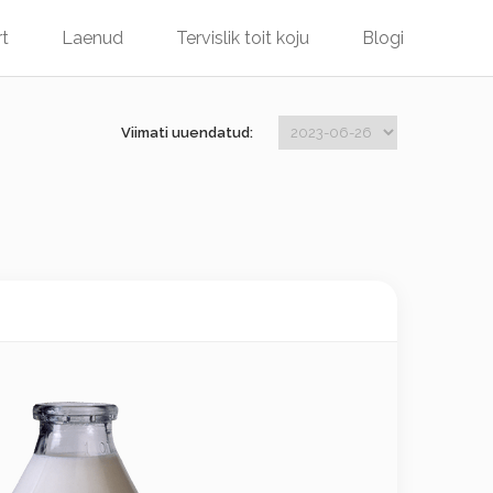
rt
Laenud
Tervislik toit koju
Blogi
Viimati uuendatud: