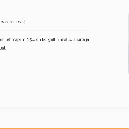
toosi sisaldav)
em lehmapiim 2,5% on kõrgelt hinnatud suurte ja
ual.