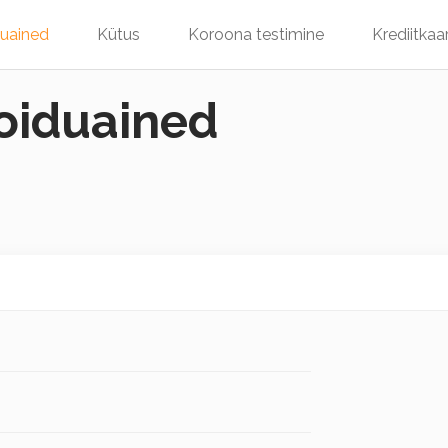
duained
Kütus
Koroona testimine
Krediitkaa
toiduained