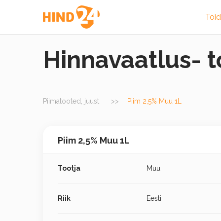
Toi
Hinnavaatlus- 
Piimatooted, juust
Piim 2,5% Muu 1L
Piim 2,5% Muu 1L
Tootja
Muu
Riik
Eesti