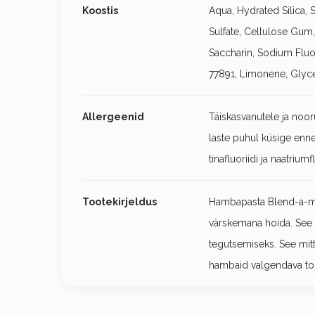
Koostis
Aqua, Hydrated Silica,
Sulfate, Cellulose Gu
Saccharin, Sodium Fluo
77891, Limonene, Glyceri
Allergeenid
Täiskasvanutele ja nooru
laste puhul küsige enne
tinafluoriidi ja naatriumf
Tootekirjeldus
Hambapasta Blend-a-me
värskemana hoida. See l
tegutsemiseks. See mitte
hambaid valgendava toi