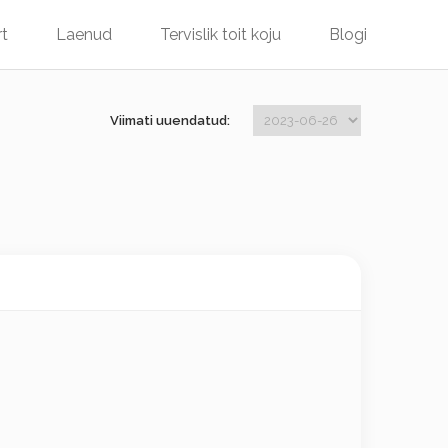
rt
Laenud
Tervislik toit koju
Blogi
Viimati uuendatud: