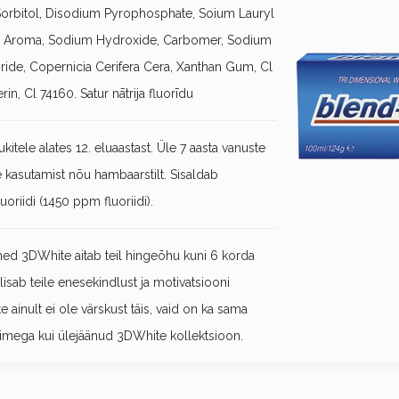
 Sorbitol, Disodium Pyrophosphate, Soium Lauryl
m, Aroma, Sodium Hydroxide, Carbomer, Sodium
ride, Copernicia Cerifera Cera, Xanthan Gum, Cl
n, Cl 74160. Satur nātrija fluorīdu
kitele alates 12. eluaastast. Üle 7 aasta vanuste
 kasutamist nõu hambaarstilt. Sisaldab
luoriidi (1450 ppm fluoriidi).
d 3DWhite aitab teil hingeõhu kuni 6 korda
isab teile enesekindlust ja motivatsiooni
 ainult ei ole värskust täis, vaid on ka sama
mega kui ülejäänud 3DWhite kollektsioon.