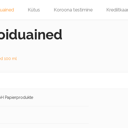
duained
Kütus
Koroona testimine
Krediitkaa
toiduained
d 100 ml
H Papierprodukte