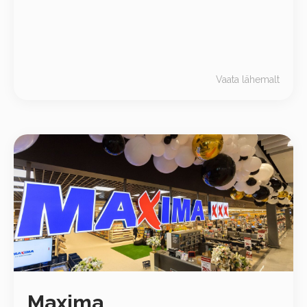
püsivaid hindu, nende poodides leiab endale valiku kogu
pere – vanaemast lapselapseni. Lisaks toidukaupadele
on neil lai valik tarbekaupu ja riideid.
Vaata lähemalt
Maxima