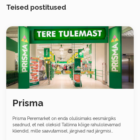
Teised postitused
Prisma
Prisma Peremarket on enda olulisimaks eesmärgiks
seadnud, et neil oleksid Tallinna kõige rahulolevamad
kliendid, mille saavutamisel, järgivad nad järgmisi
põhimõtteid: Nad hoiavad head hinna ja kvaliteedi suhet,