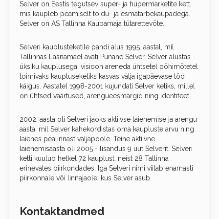
Selver on Eestis tegutsev super- ja hüpermarketite kett,
mis kaupleb peamiselt toidu- ja esmatarbekaupadega.
Selver on AS Tallinna Kaubamaja tütarettevõte.
Selveri kauplusteketile pandi alus 1995. aastal, mil
Tallinnas Lasnamäel avati Punane Selver. Selver alustas
üksiku kauplusega, visioon areneda ühtsetel põhimõtetel
toimivaks kaupluseketiks kasvas välja igapäevase töö
käigus. Aastatel 1998-2001 kujundati Selver ketiks, millel
on ühtsed väärtused, arengueesmärgid ning identiteet.
2002. aasta oli Selveri jaoks aktiivse laienemise ja arengu
aasta, mil Selver kahekordistas oma kaupluste arvu ning
laienes pealinnast väljapoole. Teine aktiivne
laienemisaasta oli 2005 - lisandus 9 uut Selverit. Selveri
ketti kuulub hetkel 72 kauplust, neist 28 Tallinna
erinevates piirkondades. Iga Selveri nimi viitab enamasti
piirkonnale või linnajaole, kus Selver asub.
Kontaktandmed