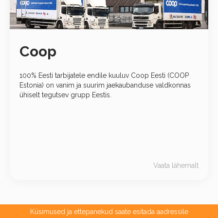
Coop
100% Eesti tarbijatele endile kuuluv Coop Eesti (COOP
Estonia) on vanim ja suurim jaekaubanduse valdkonnas
ühiselt tegutsev grupp Eestis.
Vaata lähemalt
Küsimused ja ettepanekud saate esitada aadressile