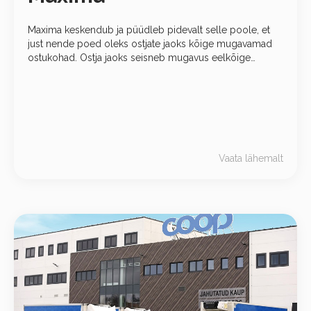
Maxima keskendub ja püüdleb pidevalt selle poole, et
just nende poed oleks ostjate jaoks kõige mugavamad
ostukohad. Ostja jaoks seisneb mugavus eelkõige
täpses, korralikus ja loogilises kaupade paigutuses.
Vaata lähemalt