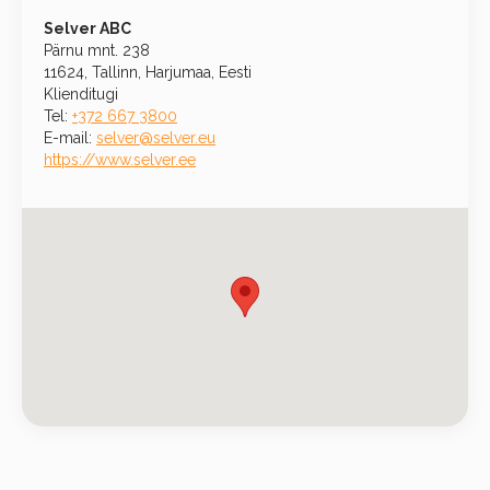
Selver ABC
Pärnu mnt. 238
11624, Tallinn, Harjumaa, Eesti
Klienditugi
Tel:
+372 667 3800
E-mail:
selver@selver.eu
https://www.selver.ee